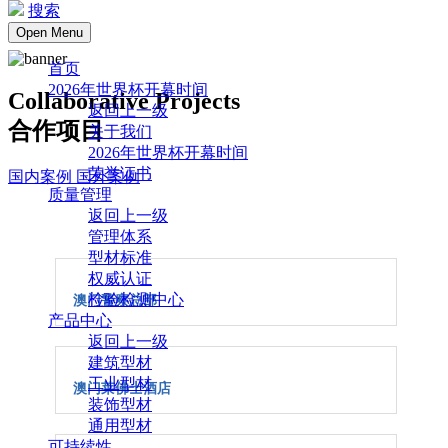
搜索
Open Menu
首页
2026年世界杯开幕时间
Collaborative Projects
返回上一级
合作项目
关于我们
2026年世界杯开幕时间
荣誉证书
国内案例
国外案例
质量管理
返回上一级
管理体系
型材标准
权威认证
检验检测中心
澳门警察总部
产品中心
返回上一级
建筑型材
工业型材
澳门莱佛士酒店
装饰型材
通用型材
可持续性