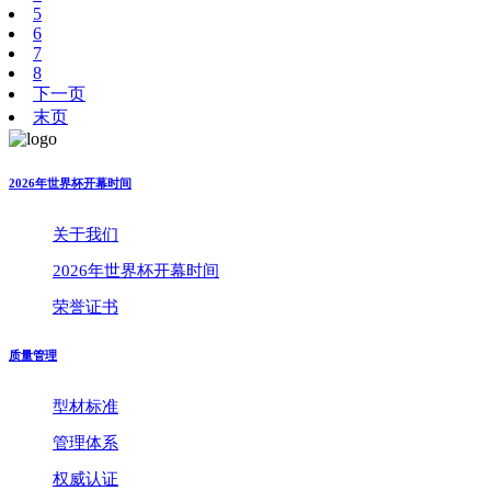
5
6
7
8
下一页
末页
2026年世界杯开幕时间
关于我们
2026年世界杯开幕时间
荣誉证书
质量管理
型材标准
管理体系
权威认证